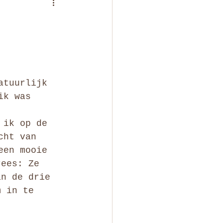
atuurlijk 
ik was 
 ik op de 
cht van 
een mooie 
rees: Ze 
an de drie 
m in te 