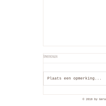
Opmerkingen
Plaats een opmerking...
'We hebben tijdens de shoot vooral echt plezier
gehad en echt gelachen'
© 2018 by Gera