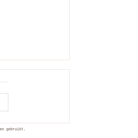
er een camera verschijnt voel ik me zo
en'
en gebruikt.