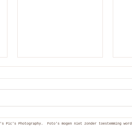
Zelf vinden we ons niet fotogeniek maar door
'Zodra 
Gera even wel!!
opgelat
's Pic's Photography. Foto's mogen niet zonder toestemming word