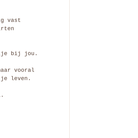
ig vast 
arten 
kje bij jou.
maar vooral 
 je leven. 
a.