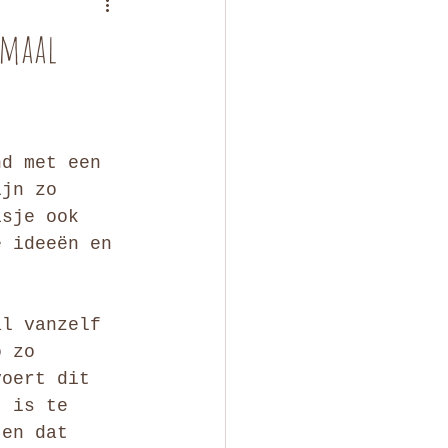
emaal
nd met een 
ijn zo 
isje ook 
e ideeën en 
al vanzelf 
o zo 
voert dit 
t is te 
 en dat 