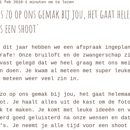
1 feb 2018
1 minuten om te lezen
s zo op ons gemak bij jou, het gaat hel
s een shoot'
 dit jaar hebben we een afspraak ingepla
rafe! Onze bruiloft en de zwangerschap z
vast gelegd dat we heel graag met ons me
n doen. Je kwam al meteen met super leuk
 meteen weer veel zin in. 
zo op ons gemak bij jou, het gaat helema
ot. Je haalt alles uit de kast om de fot
k te maken. Je komt met leuke ideeën en 
erd goed geluisterd na onze wensen en da
’s. Je neemt je alle tijd voor een shoot