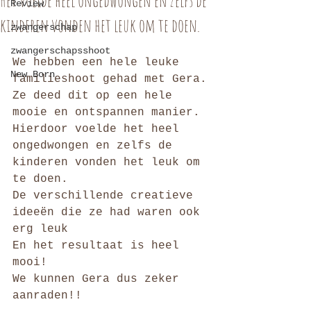
Het voelde heel ongedwongen en zelfs de
Review
kinderen vonden het leuk om te doen.
zwangerschap
zwangerschapsshoot
We hebben een hele leuke 
New Born
familieshoot gehad met Gera.
Ze deed dit op een hele 
mooie en ontspannen manier. 
Hierdoor voelde het heel 
ongedwongen en zelfs de 
kinderen vonden het leuk om 
te doen.
De verschillende creatieve 
ideeën die ze had waren ook 
erg leuk
En het resultaat is heel 
mooi!
We kunnen Gera dus zeker 
aanraden!!